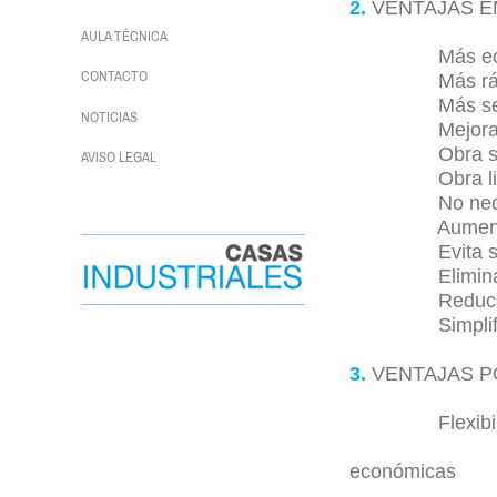
2.
VENTAJAS E
AULA TÉCNICA
Más econ
CONTACTO
Más ráp
Más sencilla (
NOTICIAS
Mejora el ais
Obra se
AVISO LEGAL
Obra lim
No necesita d
Aumenta la sup
Evita sobre 
Elimina maqui
Reduce el nú
Simplifica la
3.
VENTAJAS P
Flexibilidad y
Mantenimient
económicas