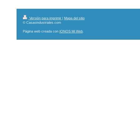
Versión para imprimir
|
Mapa del sitio
© Casasindustriales.com
Página web creada con
IONOS Mi Web
.