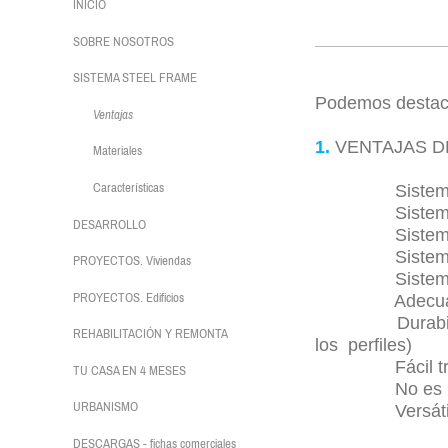
INICIO
VE
SOBRE NOSOTROS
SISTEMA STEEL FRAME
Podemos destacar
Ventajas
1.
VENTAJAS D
Materiales
Características
Sistema an
Sistema resi
DESARROLLO
Sistema l
Sistema reci
PROYECTOS. Viviendas
Sistema mod
PROYECTOS. Edificios
Adecuación y 
Durabilidad (g
REHABILITACIÓN Y REMONTA
los perfiles)
Fácil transpo
TU CASA EN 4 MESES
No es necesar
URBANISMO
Versátil a cu
DESCARGAS - fichas comerciales